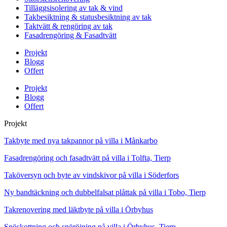
Tilläggsisolering av tak & vind
Takbesiktning & statusbesiktning av tak
Taktvätt & rengöring av tak
Fasadrengöring & Fasadtvätt
Projekt
Blogg
Offert
Projekt
Blogg
Offert
Projekt
Takbyte med nya takpannor på villa i Månkarbo
Fasadrengöring och fasadtvätt på villa i Tolfta, Tierp
Taköversyn och byte av vindskivor på villa i Söderfors
Ny bandtäckning och dubbelfalsat plåttak på villa i Tobo, Tierp
Takrenovering med läktbyte på villa i Örbyhus
Snöskottning och snöröjning på villa i Örbyhus, Tierp