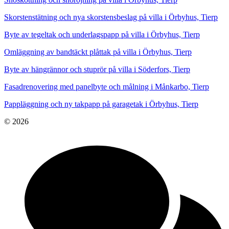
Skorstenstätning och nya skorstensbeslag på villa i Örbyhus, Tierp
Byte av tegeltak och underlagspapp på villa i Örbyhus, Tierp
Omläggning av bandtäckt plåttak på villa i Örbyhus, Tierp
Byte av hängrännor och stuprör på villa i Söderfors, Tierp
Fasadrenovering med panelbyte och målning i Månkarbo, Tierp
Pappläggning och ny takpapp på garagetak i Örbyhus, Tierp
© 2026