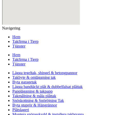
Navigering
Hem
Takfirma i Tierp
Tjänster
Hem
Takfirma i Tierp
Tjänster
Lägga tegeltak, shingel & betongpannor
Takbyte & omläggning tak
Byta garagetak
Lägga bandtäckt plåt & dubbelfalsat plåttak
Pappläggning & takpapp
Takmålning & måla plåttak
Snöskottning & Snöröjning Tak
Byta stuprör & Hängrännor
Plåtslageri
Montera snörasskydd & installera takbrygga