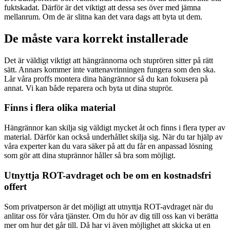
fuktskadat. Därför är det viktigt att dessa ses över med jämna
mellanrum. Om de är slitna kan det vara dags att byta ut dem.
De måste vara korrekt installerade
Det är väldigt viktigt att hängrännorna och stuprören sitter på rätt
sätt. Annars kommer inte vattenavrinningen fungera som den ska.
Lår våra proffs montera dina hängrännor så du kan fokusera på
annat. Vi kan både reparera och byta ut dina stuprör.
Finns i flera olika material
Hängrännor kan skilja sig väldigt mycket åt och finns i flera typer av
material. Därför kan också underhållet skilja sig. När du tar hjälp av
våra experter kan du vara säker på att du får en anpassad lösning
som gör att dina stuprännor håller så bra som möjligt.
Utnyttja ROT-avdraget och be om en kostnadsfri
offert
Som privatperson är det möjligt att utnyttja ROT-avdraget när du
anlitar oss för våra tjänster. Om du hör av dig till oss kan vi berätta
mer om hur det går till. Då har vi även möjlighet att skicka ut en