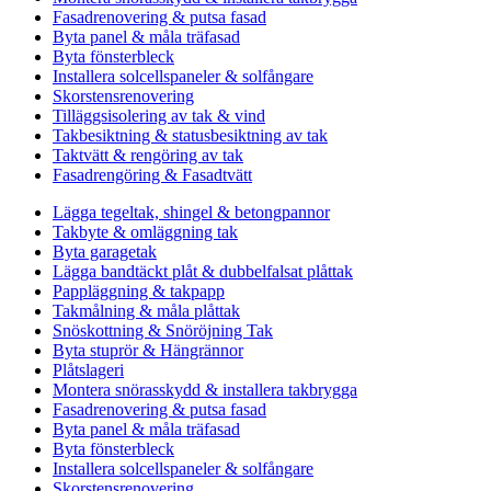
Fasadrenovering & putsa fasad
Byta panel & måla träfasad
Byta fönsterbleck
Installera solcellspaneler & solfångare
Skorstensrenovering
Tilläggsisolering av tak & vind
Takbesiktning & statusbesiktning av tak
Taktvätt & rengöring av tak
Fasadrengöring & Fasadtvätt
Lägga tegeltak, shingel & betongpannor
Takbyte & omläggning tak
Byta garagetak
Lägga bandtäckt plåt & dubbelfalsat plåttak
Pappläggning & takpapp
Takmålning & måla plåttak
Snöskottning & Snöröjning Tak
Byta stuprör & Hängrännor
Plåtslageri
Montera snörasskydd & installera takbrygga
Fasadrenovering & putsa fasad
Byta panel & måla träfasad
Byta fönsterbleck
Installera solcellspaneler & solfångare
Skorstensrenovering