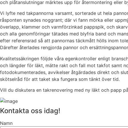
och plåtanslutningar märktes upp för återmontering eller b
Vi lyfte ned takpannorna varsamt, sorterade ut hela panno
råsponten synades noggrant; där vi fann mörka eller uppm
överlapp, klammer och varmförzinkad pappspik, och skarvar
och alla genomföringar tätades med blyfria band och mansch
efter referensrad så att pannornas täckmått hölls inom tole
Därefter återlades rengjorda pannor och ersättningspanno
Kvalitetssäkringen följde våra egenkontroller enligt bransch
och längder för läkt, mätte rakt och fall mot takfot samt
fotodokumenterades, avvikelser åtgärdades direkt och slut
skötselråd för att taket ska fungera som tänkt över tid.
Vill du diskutera en takrenovering med ny läkt och papp på
Kontakta oss idag!
Namn