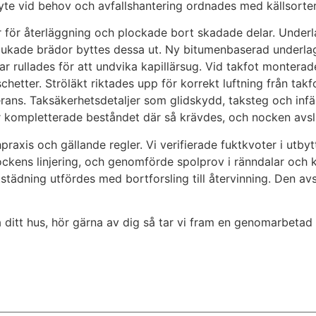
yte vid behov och avfallshantering ordnades med källsorteri
r för återläggning och plockade bort skadade delar. Under
jukade brädor byttes dessa ut. Ny bitumenbaserad underlag
 rullades för att undvika kapillärsug. Vid takfot monterad
etter. Ströläkt riktades upp för korrekt luftning från takf
rans. Taksäkerhetsdetaljer som glidskydd, taksteg och infäst
r kompletterade beståndet där så krävdes, och nocken avsl
praxis och gällande regler. Vi verifierade fuktkvoter i utby
 nockens linjering, och genomförde spolprov i ränndalar oc
städning utfördes med bortforsling till återvinning. Den 
 ditt hus, hör gärna av dig så tar vi fram en genomarbetad 