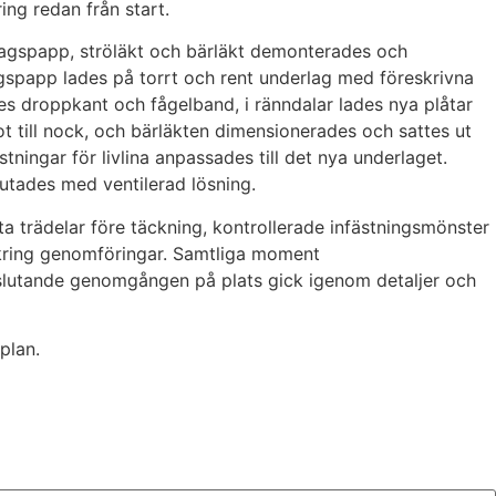
ng redan från start.
lagspapp, ströläkt och bärläkt demonterades och
spapp lades på torrt och rent underlag med föreskrivna
es droppkant och fågelband, i ränndalar lades nya plåtar
ot till nock, och bärläkten dimensionerades och sattes ut
ningar för livlina anpassades till det nya underlaget.
utades med ventilerad lösning.
tta trädelar före täckning, kontrollerade infästningsmönster
h kring genomföringar. Samtliga moment
avslutande genomgången på plats gick igenom detaljer och
plan.