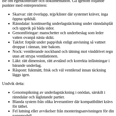
Be om egenkontroller och dokumentation. Gå igenom följande
punkter med entreprenören:
Skarvar: rätt överlapp, tejp/klister där systemet kräver, inga
öppna spikhål.
Ränndalar: kontinuerlig underlagstäckning under ränndalsplåt
och uppvik på båda sidor.
Genomföringar: manschetter och underbeslag som leder
vatten ovanpå nästa skikt.
Takfot: fotplåt under papp/duk enligt anvisning så vattnet
droppar i rännan, inte bakom.
Nock: ventilerande nockband och tätning mot vinddrivet regn
utan att strypa ventilationen.
Läkt: rätt dimension, rätt avstånd och korrekta infästningar i
bärande underlag.
Råspont: fuktmätt, frisk och väl ventilerad innan täckning
läggs igen.
Undvik detta:
Genomspikning av underlagstäckning i onödan, särskilt i
ränndalar och låglutande partier.
Blanda system från olika leverantörer där kompatibilitet krävs
för täthet.
Fel lutning eller avvikelser från monteringsanvisningen för din
pannmodell.