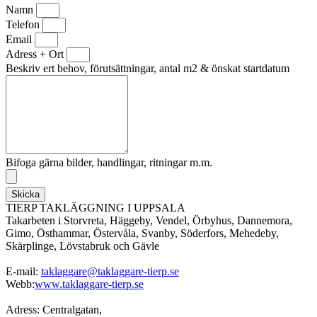
Namn
Telefon
Email
Adress + Ort
Beskriv ert behov, förutsättningar, antal m2 & önskat startdatum
Bifoga gärna bilder, handlingar, ritningar m.m.
Skicka
TIERP TAKLÄGGNING I UPPSALA
Takarbeten i Storvreta, Häggeby, Vendel, Örbyhus, Dannemora,
Gimo, Östhammar, Östervåla, Svanby, Söderfors, Mehedeby,
Skärplinge, Lövstabruk och Gävle
E-mail:
taklaggare@taklaggare-tierp.se
Webb:
www.taklaggare-tierp.se
Adress: Centralgatan,