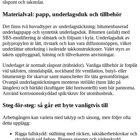
råspont och takstolar.
Materialval: papp, underlagsduk och tillbehör
Det finns två huvudtyper av underlagstäckning: bitumenbaserad
underlagspapp och syntetisk underlagsduk. Bitumen (asfalt) med
SBS-modifiering är slitstark och följsam i kyla. Underlagsduk av
polypropylen är lätt, rivstark och kan vara diffusionsöppen, vilket
underlättar uttorkning i isolerade takkonstruktioner. Valet styrs av
takets uppbyggnad, lutning och tillverkarens anvisningar.
Underlaget är normalt råspont (träbrädor). Vanliga tillbehör är fotplåt
vid takfoten, ränndalsplåt, nockband för ventilation, butyl- eller
bitumentejp för skarvar samt manschetter för täta genomföringar.
Ovanpå underlagstäckningen monteras ströläkt (tunn läkt på
längden) och bärläkt (kraftigare läkt horisontellt) som bär pannorna.
Använd korrosionsskyddad spik/skruv för utomhusbruk.
Steg-för-steg: så går ett byte vanligtvis till
Arbetsgången kan variera med taktyp och säsong, men följer ofta
detta upplägg:
Rigga fallskydd: ställning med räcken, taksäkerhetskrokar och
skyddsnät vid behov. Planera etapper och väderskydd.