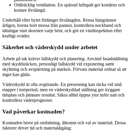
Otillräcklig ventilation. En spärrad luftspalt ger kondens och
kortare livslängd.
Underhåll efter bytet förlänger livslängden. Rensa hängrännor
årligen, borsta bort mossa från pannor, kontrollera nockband och
tätningar runt skorsten varje höst, och gör en vindinspektion efter
kraftigt oväder.
Säkerhet och väderskydd under arbetet
Arbete på tak kräver fallskydd och planering. Använd fasadställning
med skyddsräcken, personligt fallskydd vid exponering samt
skyltning och avspärrning på marken. Förvara material ordnat så att
inget kan glida.
Väderskydd är ofta avgörande. En presenning kan räcka vid små
etapper i torrperiod, men en väderskyddad ställning ger tryggare
tidsplan och jämnare resultat. Säkra alltid öppna ytor inför natt och
kontrollera väderprognoser.
Vad påverkar kostnaden?
Kostnaden beror på omfattning, åtkomst och val av material. Dessa
faktorer driver tid och materialåtgång: