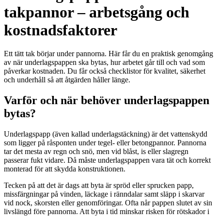
takpannor – arbetsgång och
kostnadsfaktorer
Ett tätt tak börjar under pannorna. Här får du en praktisk genomgång
av när underlagspappen ska bytas, hur arbetet går till och vad som
påverkar kostnaden. Du får också checklistor för kvalitet, säkerhet
och underhåll så att åtgärden håller länge.
Varför och när behöver underlagspappen
bytas?
Underlagspapp (även kallad underlagstäckning) är det vattenskydd
som ligger på råsponten under tegel- eller betongpannor. Pannorna
tar det mesta av regn och snö, men vid blåst, is eller slagregn
passerar fukt vidare. Då måste underlagspappen vara tät och korrekt
monterad för att skydda konstruktionen.
Tecken på att det är dags att byta är spröd eller sprucken papp,
missfärgningar på vinden, läckage i ränndalar samt släpp i skarvar
vid nock, skorsten eller genomföringar. Ofta når pappen slutet av sin
livslängd före pannorna. Att byta i tid minskar risken för rötskador i