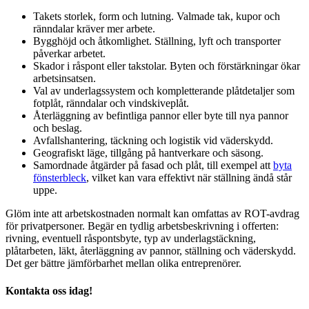
Takets storlek, form och lutning. Valmade tak, kupor och
ränndalar kräver mer arbete.
Bygghöjd och åtkomlighet. Ställning, lyft och transporter
påverkar arbetet.
Skador i råspont eller takstolar. Byten och förstärkningar ökar
arbetsinsatsen.
Val av underlagssystem och kompletterande plåtdetaljer som
fotplåt, ränndalar och vindskiveplåt.
Återläggning av befintliga pannor eller byte till nya pannor
och beslag.
Avfallshantering, täckning och logistik vid väderskydd.
Geografiskt läge, tillgång på hantverkare och säsong.
Samordnade åtgärder på fasad och plåt, till exempel att
byta
fönsterbleck
, vilket kan vara effektivt när ställning ändå står
uppe.
Glöm inte att arbetskostnaden normalt kan omfattas av ROT-avdrag
för privatpersoner. Begär en tydlig arbetsbeskrivning i offerten:
rivning, eventuell råspontsbyte, typ av underlagstäckning,
plåtarbeten, läkt, återläggning av pannor, ställning och väderskydd.
Det ger bättre jämförbarhet mellan olika entreprenörer.
Kontakta oss idag!