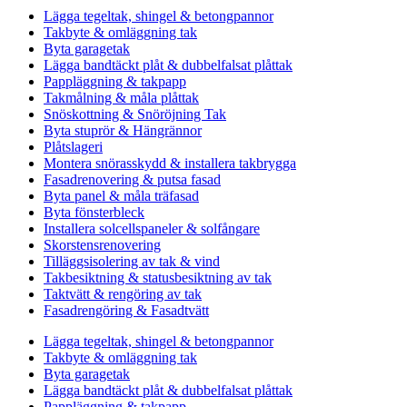
Lägga tegeltak, shingel & betongpannor
Takbyte & omläggning tak
Byta garagetak
Lägga bandtäckt plåt & dubbelfalsat plåttak
Pappläggning & takpapp
Takmålning & måla plåttak
Snöskottning & Snöröjning Tak
Byta stuprör & Hängrännor
Plåtslageri
Montera snörasskydd & installera takbrygga
Fasadrenovering & putsa fasad
Byta panel & måla träfasad
Byta fönsterbleck
Installera solcellspaneler & solfångare
Skorstensrenovering
Tilläggsisolering av tak & vind
Takbesiktning & statusbesiktning av tak
Taktvätt & rengöring av tak
Fasadrengöring & Fasadtvätt
Lägga tegeltak, shingel & betongpannor
Takbyte & omläggning tak
Byta garagetak
Lägga bandtäckt plåt & dubbelfalsat plåttak
Pappläggning & takpapp