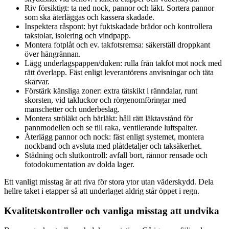
Riv försiktigt: ta ned nock, pannor och läkt. Sortera pannor
som ska återläggas och kassera skadade.
Inspektera råspont: byt fuktskadade brädor och kontrollera
takstolar, isolering och vindpapp.
Montera fotplåt och ev. takfotsremsa: säkerställ droppkant
över hängrännan.
Lägg underlagspappen/duken: rulla från takfot mot nock med
rätt överlapp. Fäst enligt leverantörens anvisningar och täta
skarvar.
Förstärk känsliga zoner: extra tätskikt i ränndalar, runt
skorsten, vid takluckor och rörgenomföringar med
manschetter och underbeslag.
Montera ströläkt och bärläkt: håll rätt läktavstånd för
pannmodellen och se till raka, ventilerande luftspalter.
Återlägg pannor och nock: fäst enligt systemet, montera
nockband och avsluta med plåtdetaljer och taksäkerhet.
Städning och slutkontroll: avfall bort, rännor rensade och
fotodokumentation av dolda lager.
Ett vanligt misstag är att riva för stora ytor utan väderskydd. Dela
hellre taket i etapper så att underlaget aldrig står öppet i regn.
Kvalitetskontroller och vanliga misstag att undvika