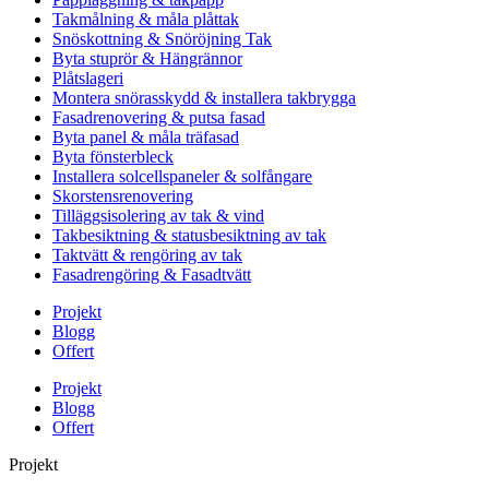
Takmålning & måla plåttak
Snöskottning & Snöröjning Tak
Byta stuprör & Hängrännor
Plåtslageri
Montera snörasskydd & installera takbrygga
Fasadrenovering & putsa fasad
Byta panel & måla träfasad
Byta fönsterbleck
Installera solcellspaneler & solfångare
Skorstensrenovering
Tilläggsisolering av tak & vind
Takbesiktning & statusbesiktning av tak
Taktvätt & rengöring av tak
Fasadrengöring & Fasadtvätt
Projekt
Blogg
Offert
Projekt
Blogg
Offert
Projekt